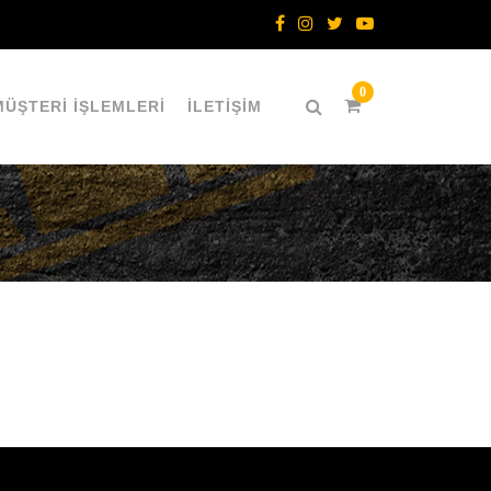
MÜŞTERİ İŞLEMLERİ
İLETİŞİM
İ