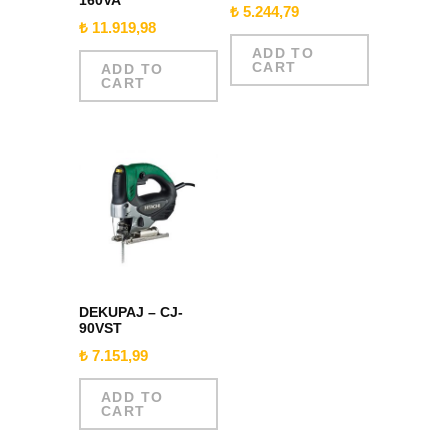
₺
5.244,79
₺
11.919,98
ADD TO
CART
ADD TO
CART
DEKUPAJ – CJ-
90VST
₺
7.151,99
ADD TO
CART