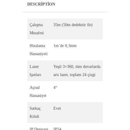
DESCRIPTION
Çalışma
35m (50m dedektör ile)
Mesafesi
Hizalama
1m’de 0,3mm
Hassasiyeti
Lazer
Yeşil 3×360, tüm duvarlarda
Işınları
artı lazer, toplam 24 çizgi
Açısal
4°
Hassasiyet
Sarkaç
Evet
Kilidi
IP Derecesi
IP54