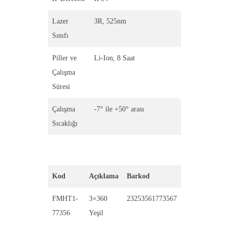
Lazer
3R, 525nm
Sınıfı
Piller ve
Li-Ion, 8 Saat
Çalışma
Süresi
Çalışma
-7° ile +50° arası
Sıcaklığı
Kod
Açıklama
Barkod
FMHT1-
3×360
23253561773567
77356
Yeşil