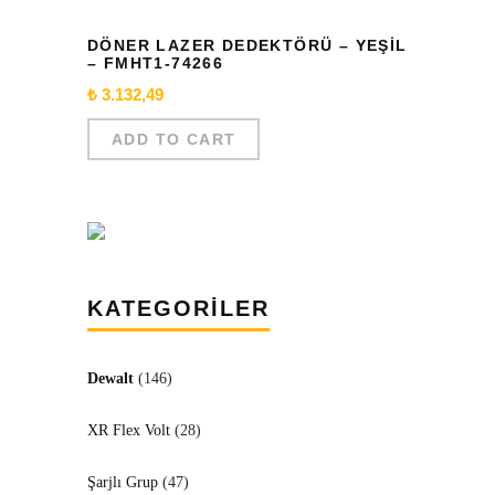
DÖNER LAZER DEDEKTÖRÜ – YEŞİL
– FMHT1-74266
₺
3.132,49
ADD TO CART
KATEGORİLER
Dewalt
(146)
XR Flex Volt
(28)
Şarjlı Grup
(47)